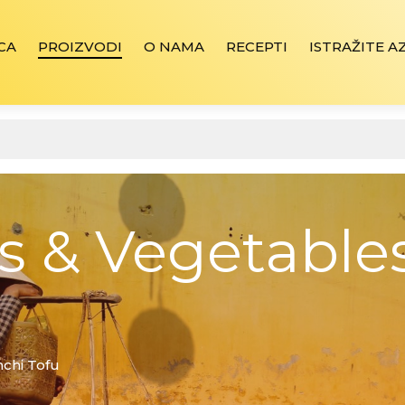
CA
PROIZVODI
O NAMA
RECEPTI
ISTRAŽITE A
ts & Vegetable
mchi Tofu