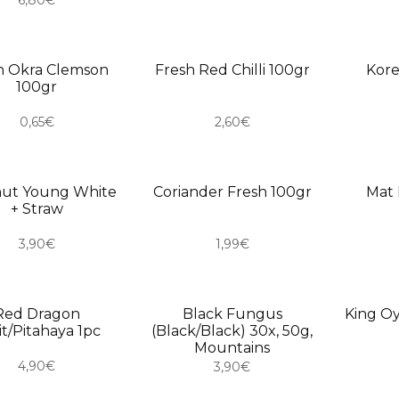
6,80€
ORO
USKORO
USKO
h Okra Clemson
Fresh Red Chilli 100gr
Kore
100gr
0,65€
2,60€
ORO
USKORO
USKO
ut Young White
Coriander Fresh 100gr
Mat 
+ Straw
3,90€
1,99€
ORO
USKORO
USKO
Red Dragon
Black Fungus
King O
it/Pitahaya 1pc
(Black/Black) 30x, 50g,
Mountains
4,90€
3,90€