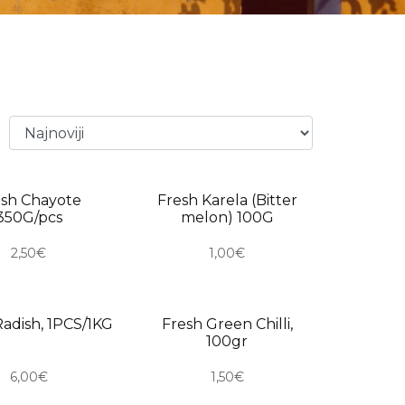
RO
USKORO
esh Chayote
Fresh Karela (Bitter
350G/pcs
melon) 100G
2,50€
1,00€
RO
USKORO
adish, 1PCS/1KG
Fresh Green Chilli,
100gr
6,00€
1,50€