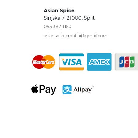
Asian Spice
Sinjska 7, 21000, Split
095 387 1150
asianspicecroatia@gmail.com