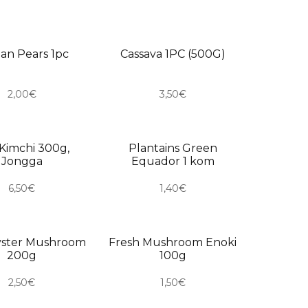
RO
USKORO
an Pears 1pc
Cassava 1PC (500G)
2,00€
3,50€
RO
USKORO
Kimchi 300g,
Plantains Green
Jongga
Equador 1 kom
6,50€
1,40€
RO
USKORO
yster Mushroom
Fresh Mushroom Enoki
200g
100g
2,50€
1,50€