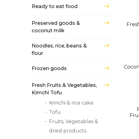
Ready to eat food
USK
Preserved goods &
Fres
coconut milk
Noodles, rice, beans &
flour
USK
Cocon
Frozen goods
Fresh Fruits & Vegetables,
Kimchi Tofu
Kimchi & rice cake
USK
Tofu
Fru
Fruits, Vegetables &
dried products