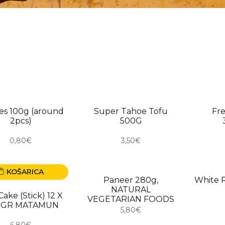
ORO
USKORO
USKO
es 100g (around
Super Tahoe Tofu
Fr
2pcs)
500G
0,80€
3,50€
KOŠARICA
USKORO
USKO
Paneer 280g,
White R
NATURAL
Cake (Stick) 12 X
VEGETARIAN FOODS
 GR MATAMUN
5,80€