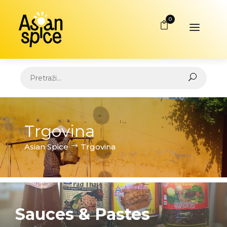
0
Trgovina
Asian Spice
Trgovina
Sauces & Pastes