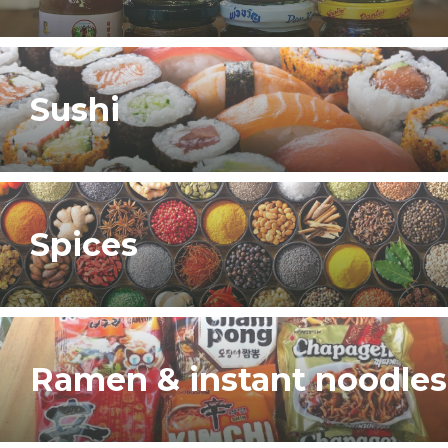
Sushi
Spices
Ramen & instant noodles