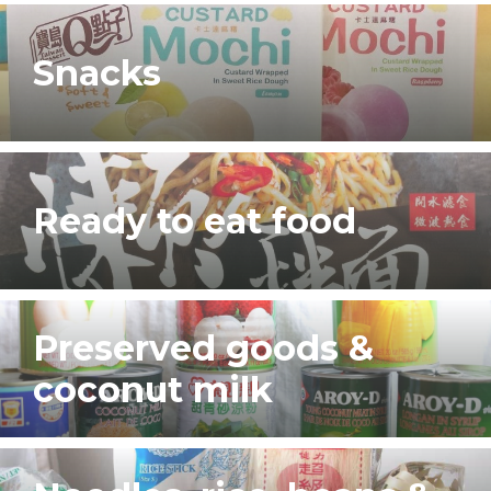
Snacks
Ready to eat food
Preserved goods &
coconut milk