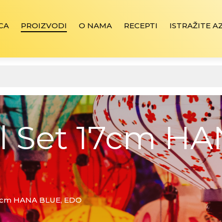
CA
PROIZVODI
O NAMA
RECEPTI
ISTRAŽITE A
 Set 17cm HA
7cm HANA BLUE, EDO