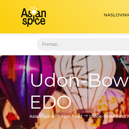
NASLOVNI
Udon-Bowl
EDO
Asian Spice
Non food
Udon-Bowl Set 1