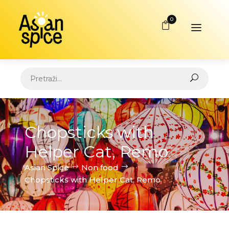
0
Chopsticks with
Helper Cat, Remo
Asian Spice
Non food
Chopsticks with Helper Cat, Remo